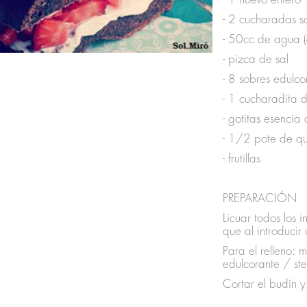
- 2 cucharadas s
- 50cc de agua 
- pizca de sal
- 8 sobres edulco
- 1 cucharadita 
- gotitas esencia 
- 1/2 pote de qu
- frutillas
PREPARACIÓN
Licuar todos los 
que al introducir 
Para el relleno:
edulcorante / stev
Cortar el budín y