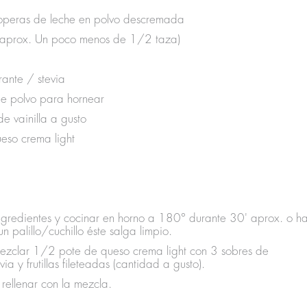
operas de leche en polvo descremada
(aprox. Un poco menos de 1/2 taza)
rante / stevia
de polvo para hornear
de vainilla a gusto
eso crema light
ingredientes y cocinar en horno a 180° durante 30' aprox. o h
un palillo/cuchillo éste salga limpio.
 mezclar 1/2 pote de queso crema light con 3 sobres de
ia y frutillas fileteadas (cantidad a gusto).
 rellenar con la mezcla.