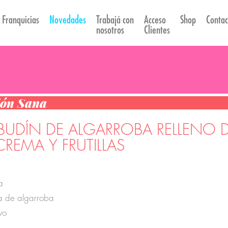
Franquicias
Novedades
Trabajá con
Acceso
Shop
Contac
nosotros
Clientes
ión Sana
 BUDÍN DE ALGARROBA RELLENO 
REMA Y FRUTILLAS
a
a de algarroba
vo