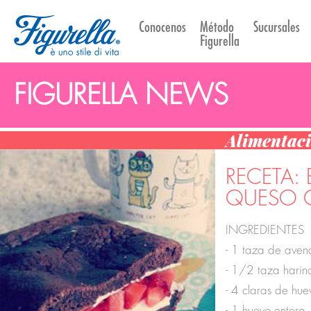
Conocenos
Método
Sucursales
Figurella
FIGURELLA NEWS
Alimentac
RECETA:
QUESO C
INGREDIENTES
- 1 taza de aven
- 1/2 taza harin
- 4 claras de hue
- 1 huevo entero