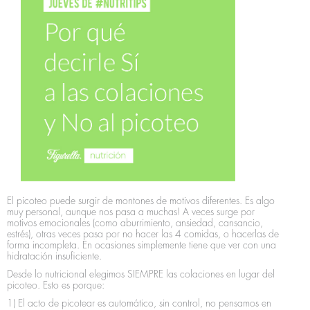
El picoteo puede surgir de montones de motivos diferentes. Es algo
muy personal, aunque nos pasa a muchas! A veces surge por
motivos emocionales (como aburrimiento, ansiedad, cansancio,
estrés), otras veces pasa por no hacer las 4 comidas, o hacerlas de
forma incompleta. En ocasiones simplemente tiene que ver con una
hidratación insuficiente.
Desde lo nutricional elegimos SIEMPRE las colaciones en lugar del
picoteo. Esto es porque:
1) El acto de picotear es automático, sin control, no pensamos en