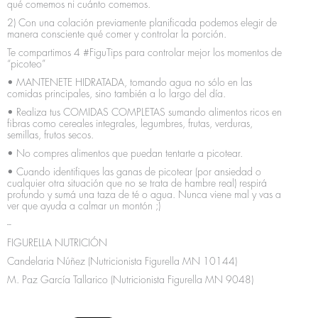
qué comemos ni cuánto comemos.
2) Con una colación previamente planificada podemos elegir de
manera consciente qué comer y controlar la porción.
Te compartimos 4 #FiguTips para controlar mejor los momentos de
“picoteo”
• MANTENETE HIDRATADA, tomando agua no sólo en las
comidas principales, sino también a lo largo del día.
• Realiza tus COMIDAS COMPLETAS sumando alimentos ricos en
fibras como cereales integrales, legumbres, frutas, verduras,
semillas, frutos secos.
• No compres alimentos que puedan tentarte a picotear.
• Cuando identifiques las ganas de picotear (por ansiedad o
cualquier otra situación que no se trata de hambre real) respirá
profundo y sumá una taza de té o agua. Nunca viene mal y vas a
ver que ayuda a calmar un montón ;)
--
FIGURELLA NUTRICIÓN
Candelaria Núñez (Nutricionista Figurella MN 10144)
M. Paz García Tallarico (Nutricionista Figurella MN 9048)