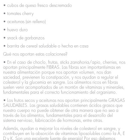
• cubos de queso fresco descremado
• tomates cherry
• aceitunas (sin relleno)
• huevo duro
• snack de garbanzos
• barrita de cereal saludable o hecha en casa
Qué nos aportan estas colaciones?
• En el caso de choclo, frutas, sticks zanahoria/apio, cherries, nos
aportan principalmente FIBRAS. Las fibras son importantísimas en
nuestra alimentación porque nos aportan volumen, nos dan
saciedad, previenen la constipación, y nos ayudan a regular el
colesterol y la glucemia en sangre. Los alimentos ricos en fibras
suelen venir acompañados de un montón de vitaminas y minerales,
fundamentales para el correcto funcionamiento del organismo.
• Los frutos secos y aceitunas nos aportan principalmente GRASAS
SALUDABLES. Las grasas saludables contienen ácidos grasos que
nuestro cuerpo no puede obtener de otra manera que no sea a
través de los alimentos, fundamentales para el desarrollo del
sistema nervioso, fabricación de hormonas, entre otras.
Además, ayudan a mejorar los niveles de colesterol en sangre, y
contribuyen en la absorción de vitaminas liposolubles como la A, E
D y K. Son una excelente fuente de energía! Por eso debemos