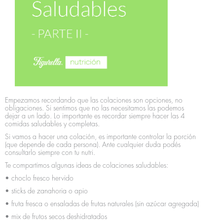
Empezamos recordando que las colaciones son opciones, no
obligaciones. Si sentimos que no las necesitamos las podemos
dejar a un lado. Lo importante es recordar siempre hacer las 4
comidas saludables y completas.
Si vamos a hacer una colación, es importante controlar la porción
(que depende de cada persona). Ante cualquier duda podés
consultarlo siempre con tu nutri.
Te compartimos algunas ideas de colaciones saludables:
• choclo fresco hervido
• sticks de zanahoria o apio
• fruta fresca o ensaladas de frutas naturales (sin azúcar agregada)
• mix de frutos secos deshidratados