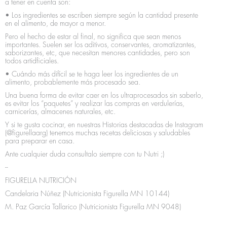
a tener en cuenta son:
• Los ingredientes se escriben siempre según la cantidad presente
en el alimento, de mayor a menor.
Pero el hecho de estar al final, no significa que sean menos
importantes. Suelen ser los aditivos, conservantes, aromatizantes,
saborizantes, etc, que necesitan menores cantidades, pero son
todos artidficiales.
• Cuándo más difícil se te haga leer los ingredientes de un
alimento, probablemente más procesado sea.
Una buena forma de evitar caer en los ultraprocesados sin saberlo,
es evitar los “paquetes” y realizar las compras en verdulerías,
carnicerías, almacenes naturales, etc.
Y si te gusta cocinar, en nuestras Historias destacadas de Instagram
(@figurellaarg) tenemos muchas recetas deliciosas y saludables
para preparar en casa.
Ante cualquier duda consultalo siempre con tu Nutri ;)
--
FIGURELLA NUTRICIÓN
Candelaria Núñez (Nutricionista Figurella MN 10144)
M. Paz García Tallarico (Nutricionista Figurella MN 9048)