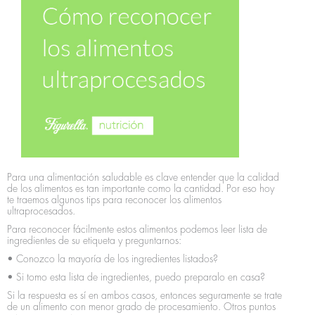
Para una alimentación saludable es clave entender que la calidad
de los alimentos es tan importante como la cantidad. Por eso hoy
te traemos algunos tips para reconocer los alimentos
ultraprocesados.
Para reconocer fácilmente estos alimentos podemos leer lista de
ingredientes de su etiqueta y preguntarnos:
• Conozco la mayoría de los ingredientes listados?
• Si tomo esta lista de ingredientes, puedo preparalo en casa?
Si la respuesta es sí en ambos casos, entonces seguramente se trate
de un alimento con menor grado de procesamiento. Otros puntos