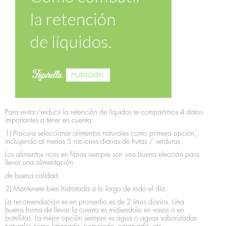
Para evitar/reducir la retención de líquidos te compartimos 4 datos
importantes a tener en cuenta:
1) Procura seleccionar alimentos naturales como primera opción,
incluyendo al menos 5 raciones diarias de frutas / verduras.
Los alimentos ricos en fibras siempre son una buena elección para
llevar una alimentación
de buena calidad.
2) Mantenete bien hidratada a lo largo de todo el día.
La recomendación es en promedio es de 2 litros diarios. Una
buena forma de llevar la cuenta es midiendolo en vasos o en
botellitas. La mejor opción siempre es agua o aguas saborizadas