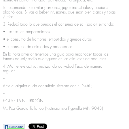
naturales como limonada, pomelada, naranjada, etc.
Te recomendamos evitar gaseosas, jugos industriales y bebidas
alcohólicas. Si vas a beber infusiones, que sean bien claras y tibias
/ frías.
3) Reducí todo lo que puedas el consumo de sal (sodio), evitando:
• usar sal en preparaciones
• el consumo de fiambres, embutidos y quesos duros
• el consumo de enlatados y procesados.
En la nota anterior tenemos una guía para reconocer todas las
formas de sal/sodio que figuran en las etiquetas de paquetes.
4) Mantenete activa, realizando actividad física de manera
regular.
--
Ante cualquier duda consultalo siempre con tu Nutri ;)
--
FIGURELLA NUTRICIÓN
M. Paz García Tallarico (Nutricionista Figurella MN 9048)