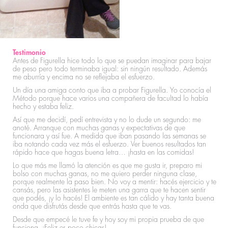
Testimonio
Antes de Figurella hice todo lo que se puedan imaginar para bajar
de peso pero todo terminaba igual: sin ningún resultado. Además
me aburría y encima no se reflejaba el esfuerzo.
Un día una amiga conto que iba a probar Figurella. Yo conocía el
Método porque hace varios una compañera de facultad lo había
hecho y estaba feliz.
Así que me decidí, pedí entrevista y no lo dude un segundo: me
anoté. Arranque con muchas ganas y expectativas de que
funcionara y así fue. A medida que iban pasando las semanas se
iba notando cada vez más el esfuerzo. Ver buenos resultados tan
rápido hace que hagas buena letra… ¡hasta en las comidas!
Lo que más me llamó la atención es que me gusta ir, preparo mi
bolso con muchas ganas, no me quiero perder ninguna clase,
porque realmente la paso bien. No voy a mentir: hacés ejercicio y te
cansás, pero las asistentes le meten una garra que te hacen sentir
que podés, ¡y lo hacés! El ambiente es tan cálido y hay tanta buena
onda que disfrutás desde que entrás hasta que te vas.
Desde que empecé le tuve fe y hoy soy mi propia prueba de que
funciona. ¡Feliz es poco chicas!